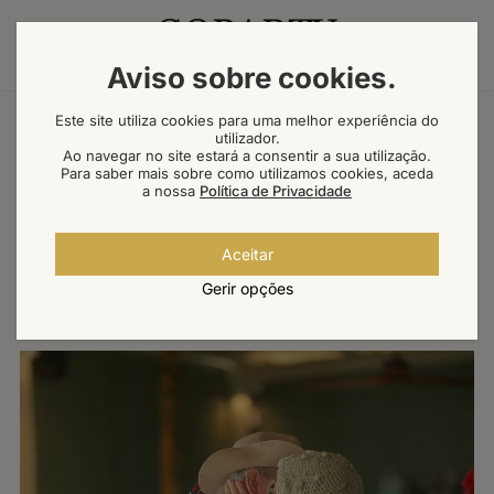
Aviso sobre cookies
.
Este site utiliza cookies para uma melhor experiência do
utilizador.
TERRACE - BY GOPARTY®
Ao navegar no site estará a consentir a sua utilização.
O conceito
Para saber mais sobre como utilizamos cookies, aceda
a nossa
Política de Privacidade
Cada evento é desenhado à medida, criando uma
experiência fluida entre o momento gastronómico e a
energia social.
Aceitar
Do almoço ao jantar, do cocktail à festa — tudo acontece
Gerir opções
com ritmo, conforto e intenção.